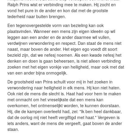
Ralph Prins wist er verbinding mee te maken. Hij zocht en
vond het pure in de ander en kon dat met de grootste
tederheid naar buiten brengen.
Een tegenovergestelde vorm van bezieling kan ook
plaatsvinden. Wanneer een mens zijn eigen ideeën op wil
leggen aan een ander en de ander daarmee wil vullen,
verdwijnen verwondering en respect. Dan staat de mens niet
naast, maar boven de ander. Het eigen ego voedt dit soort
bezield zijn, dat we nefesj noemen. Als een kwade nefesj het
denken en doen is gaan beheersen, is niet alleen verbinding
zoeken met het eigen vonkje van heiligheid, maar ook met dat
van een ander bijna onmogelijk.
De grootsheid van Prins schuilt voor mij in het zoeken in
verwondering naar heiligheid in elk mens. Hij kon niet haten.
Ook niet de mens die slecht is. Haat had voor hem te maken
met onmacht om het vreselijkste dat een mens kan
overkomen, het ontmenselijkt worden, te kunnen doorstaan.
Hij, die de kampen overleefd had, zei: "Ik ben heel dankbaar,
dat de oorlog mij niet heeft vergiftigd met haat." Vergeven is
iets anders, want de mens die vergeeft, gaat boven de ander
staan.