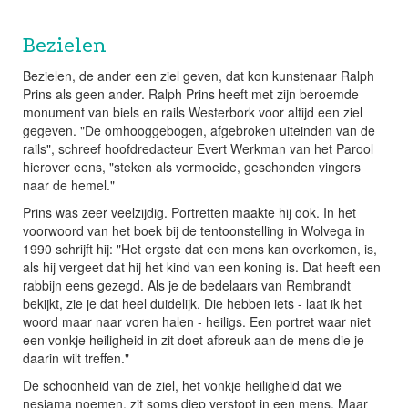
Ik zoek hulp
Bezielen
Zij vonden hulp
Bezielen, de ander een ziel geven, dat kon kunstenaar Ralph
Prins als geen ander. Ralph Prins heeft met zijn beroemde
monument van biels en rails Westerbork voor altijd een ziel
Publicaties
gegeven. "De omhooggebogen, afgebroken uiteinden van de
rails", schreef hoofdredacteur Evert Werkman van het Parool
hierover eens, "steken als vermoeide, geschonden vingers
Briesje
naar de hemel."
Prins was zeer veelzijdig. Portretten maakte hij ook. In het
Contact
voorwoord van het boek bij de tentoonstelling in Wolvega in
1990 schrijft hij: "Het ergste dat een mens kan overkomen, is,
als hij vergeet dat hij het kind van een koning is. Dat heeft een
rabbijn eens gezegd. Als je de bedelaars van Rembrandt
bekijkt, zie je dat heel duidelijk. Die hebben iets - laat ik het
woord maar naar voren halen - heiligs. Een portret waar niet
een vonkje heiligheid in zit doet afbreuk aan de mens die je
daarin wilt treffen."
De schoonheid van de ziel, het vonkje heiligheid dat we
nesjama noemen, zit soms diep verstopt in een mens. Maar