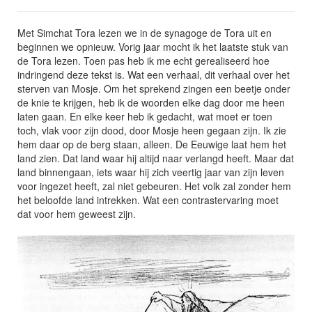
Ik zoek hulp
Met Simchat Tora lezen we in de synagoge de Tora uit en
beginnen we opnieuw. Vorig jaar mocht ik het laatste stuk van
Zij vonden hulp
de Tora lezen. Toen pas heb ik me echt gerealiseerd hoe
indringend deze tekst is. Wat een verhaal, dit verhaal over het
sterven van Mosje. Om het sprekend zingen een beetje onder
Publicaties
de knie te krijgen, heb ik de woorden elke dag door me heen
laten gaan. En elke keer heb ik gedacht, wat moet er toen
toch, vlak voor zijn dood, door Mosje heen gegaan zijn. Ik zie
Briesje
hem daar op de berg staan, alleen. De Eeuwige laat hem het
land zien. Dat land waar hij altijd naar verlangd heeft. Maar dat
land binnengaan, iets waar hij zich veertig jaar van zijn leven
Contact
voor ingezet heeft, zal niet gebeuren. Het volk zal zonder hem
het beloofde land intrekken. Wat een contrastervaring moet
dat voor hem geweest zijn.