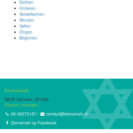
Dichten
(In)leven
Verwelkomen
Worden
Vallen
Zingen
Beginnen
Demamah
SKGV nummer: 281452
Direct contact
06-36275187
/
contact@demamah.nl
Demamah op Facebook
Maak direct een afspraak