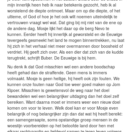
mijn innerlijk heen heb ik naar betekenis gezocht, heb ik al
worstelend de diepte ontmoet. Maar om op die diepte, of het
ultieme, of God of hoe je het ook wilt noemen uiteindelijk te
vertrouwen vraagt wel wat. Dat ging bij mij niet van de ene op
de andere dag. Mosje lijkt het daar op de berg Nevo te
kunnen. Eerder heeft hij innerlijk al geworsteld en de Eeuwige
tevergeefs gesmeekt het land te mogen binnentrekken, nu laat
hij zich in het verhaal niet meer overmannen door boosheid of
verdriet. Hij geeft zich over. Als een dier dat zich van de kudde
terugtrekt, schrijft Buber. De Eeuwige is bij hem.
Nu denk ik dat God misschien wel een andere boodschap
heeft gehad dan de straffende. Geen mens is immers
volmaakt. Mosje is geen heilige, hij heeft ook zijn fouten. We
kunnen onze fouten naar God toe weer goed maken op Jom
Kipoer. Misschien is gewetensvol de weg naar het doel
bewandelen wel een belangrijker uitdaging dan het doel zelf
bereiken. Want daarna moet er immers weer een nieuw doel
komen om voor te leven. Welk doel kan er voor Mosje even
belangrijk of nog belangrijker zijn dan dat wat hij heeft bereikt:
een samengeraapte, soms opstandige groep mensen in de
woestijn voorbereiden op het beloofde land door hen met
elkaar rechtvaardig en liefdevol samen te leren leven volgens