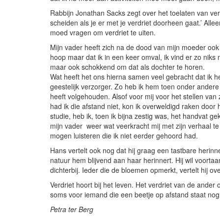
Rabbijn Jonathan Sacks zegt over het toelaten van verd
scheiden als je er met je verdriet doorheen gaat.’ Alle
moed vragen om verdriet te uiten.
Mijn vader heeft zich na de dood van mijn moeder ook
hoop maar dat ik in een keer omval, ik vind er zo niks 
maar ook schokkend om dat als dochter te horen.
Wat heeft het ons hierna samen veel gebracht dat ik h
geestelijk verzorger. Zo heb ik hem toen onder andere 
heeft volgehouden. Alsof voor mij voor het stellen van
had ik die afstand niet, kon ik overweldigd raken door h
studie, heb ik, toen ik bijna zestig was, het handvat g
mijn vader weer wat veerkracht mij met zijn verhaal te
mogen luisteren die ik niet eerder gehoord had.
Hans vertelt ook nog dat hij graag een tastbare herinn
natuur hem blijvend aan haar herinnert. Hij wil voorta
dichterbij. Ieder die de bloemen opmerkt, vertelt hij o
Verdriet hoort bij het leven. Het verdriet van de ander 
soms voor iemand die een beetje op afstand staat nog
Petra ter Berg