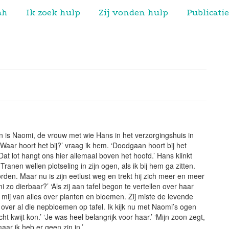
ah
Ik zoek hulp
Zij vonden hulp
Publicatie
n is Naomi, de vrouw met wie Hans in het verzorgingshuis in
‘Waar hoort het bij?’ vraag ik hem. ‘Doodgaan hoort bij het
at lot hangt ons hier allemaal boven het hoofd.’ Hans klinkt
Tranen wellen plotseling in zijn ogen, als ik bij hem ga zitten.
worden. Maar nu is zijn eetlust weg en trekt hij zich meer en meer
zo dierbaar?’ ‘Als zij aan tafel begon te vertellen over haar
e mij van alles over planten en bloemen. Zij miste de levende
n over al die nepbloemen op tafel. Ik kijk nu met Naomi’s ogen
cht kwijt kon.’ ‘Je was heel belangrijk voor haar.’ ‘Mijn zoon zegt,
ar ik heb er geen zin in.’