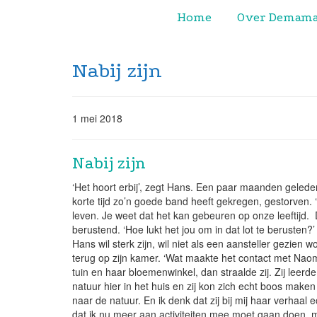
Home
Over Demam
Nabij zijn
1 mei 2018
Nabij zijn
‘Het hoort erbij’, zegt Hans. Een paar maanden gelede
korte tijd zo’n goede band heeft gekregen, gestorven. 
leven. Je weet dat het kan gebeuren op onze leeftijd. D
berustend. ‘Hoe lukt het jou om in dat lot te berusten?’ 
Hans wil sterk zijn, wil niet als een aansteller gezien 
terug op zijn kamer. ‘Wat maakte het contact met Naomi 
tuin en haar bloemenwinkel, dan straalde zij. Zij leerd
natuur hier in het huis en zij kon zich echt boos make
naar de natuur. En ik denk dat zij bij mij haar verhaal e
dat ik nu meer aan activiteiten mee moet gaan doen, ma