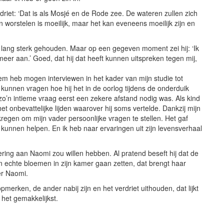
riet: ‘Dat is als Mosjé en de Rode zee. De wateren zullen zich
en worstelen is moeilijk, maar het kan eveneens moeilijk zijn en
 lang sterk gehouden. Maar op een gegeven moment zei hij: ‘Ik
meer aan.’ Goed, dat hij dat heeft kunnen uitspreken tegen mij,
em heb mogen interviewen in het kader van mijn studie tot
kunnen vragen hoe hij het in de oorlog tijdens de onderduik
 zo’n intieme vraag eerst een zekere afstand nodig was. Als kind
et onbevattelijke lijden waarover hij soms vertelde. Dankzij mijn
ekregen om mijn vader persoonlijke vragen te stellen. Het gaf
 kunnen helpen. En ik heb naar ervaringen uit zijn levensverhaal
ering aan Naomi zou willen hebben. Al pratend beseft hij dat de
an echte bloemen in zijn kamer gaan zetten, dat brengt haar
ver Naomi.
opmerken, de ander nabij zijn en het verdriet uithouden, dat lijkt
 het gemakkelijkst.