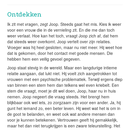
Ik zoek hulp
Ontdekken
Zij vonden hulp
Ik zit met vragen, zegt Joop. Steeds gaat het mis. Kies ik weer
voor een vrouw die in de vernieling zit. En die me dan toch
weer verlaat. Hoe kan het toch, vraagt Joop zich af, dat hem
Publicaties
dat steeds weer overkomt. Joop vertelt over zijn relaties.
Vroeger was hij heel gesloten, maar nu niet meer. Hij weet hoe
dat is gekomen, door het contact met goede mensen. Die
Briesje
hebben hem een veilig gevoel gegeven.
Joop staat stevig in de wereld. Maar een langdurige intieme
Contact
relatie aangaan, dat lukt niet. Hij voelt zich aangetrokken tot
vrouwen met een psychische problematiek. Terwijl ergens diep
van binnen een stem hem dan telkens wel even kriebelt. Een
stem die vraagt, moet je dit wel doen, Joop, haar nu in huis
nemen. Joop negeert die vraag steeds. Het brengt hem
blijkbaar ook wel iets, zo zorgzaam zijn voor een ander. Ja, hij
gunt het iemand zo, een beter leven. Hij weet wat het is om in
de goot te belanden, en weet ook wat andere mensen dan
voor je kunnen betekenen. Vertrouwen geeft hij gemakkelijk,
maar het dan niet terugkrijgen is een zware teleurstelling. Het