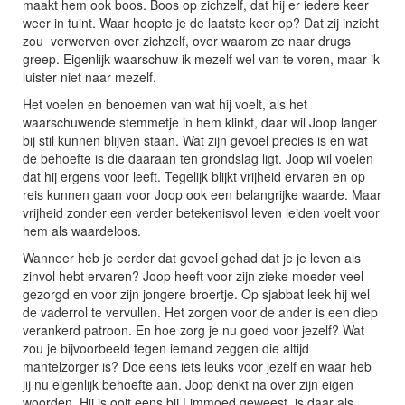
maakt hem ook boos. Boos op zichzelf, dat hij er iedere keer
weer in tuint. Waar hoopte je de laatste keer op? Dat zij inzicht
zou verwerven over zichzelf, over waarom ze naar drugs
greep. Eigenlijk waarschuw ik mezelf wel van te voren, maar ik
luister niet naar mezelf.
Het voelen en benoemen van wat hij voelt, als het
waarschuwende stemmetje in hem klinkt, daar wil Joop langer
bij stil kunnen blijven staan. Wat zijn gevoel precies is en wat
de behoefte is die daaraan ten grondslag ligt. Joop wil voelen
dat hij ergens voor leeft. Tegelijk blijkt vrijheid ervaren en op
reis kunnen gaan voor Joop ook een belangrijke waarde. Maar
vrijheid zonder een verder betekenisvol leven leiden voelt voor
hem als waardeloos.
Wanneer heb je eerder dat gevoel gehad dat je je leven als
zinvol hebt ervaren? Joop heeft voor zijn zieke moeder veel
gezorgd en voor zijn jongere broertje. Op sjabbat leek hij wel
de vaderrol te vervullen. Het zorgen voor de ander is een diep
verankerd patroon. En hoe zorg je nu goed voor jezelf? Wat
zou je bijvoorbeeld tegen iemand zeggen die altijd
mantelzorger is? Doe eens iets leuks voor jezelf en waar heb
jij nu eigenlijk behoefte aan. Joop denkt na over zijn eigen
woorden. Hij is ooit eens bij Limmoed geweest, is daar als